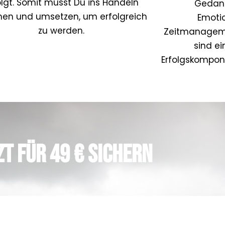
olgt. Somit musst Du ins Handeln
Gedan
n und umsetzen, um erfolgreich
Emoti
zu werden.
Zeitmanagemen
sind ei
Erfolgskompon
zt für 49 € sichern
Jetzt Kaufen