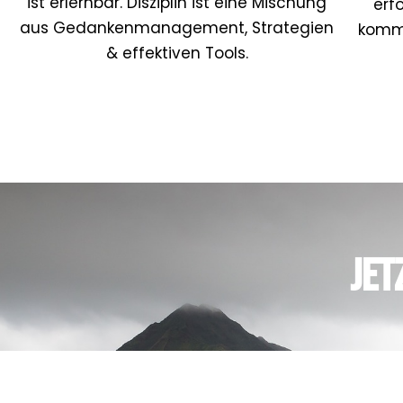
ist erlernbar. Disziplin ist eine Mischung
erf
aus Gedankenmanagement, Strategien
komme
& effektiven Tools.
Jet