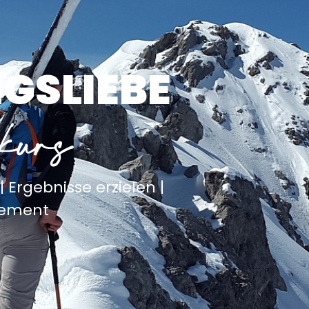
GSLIEBE
kurs
| Ergebnisse erzielen |
ement