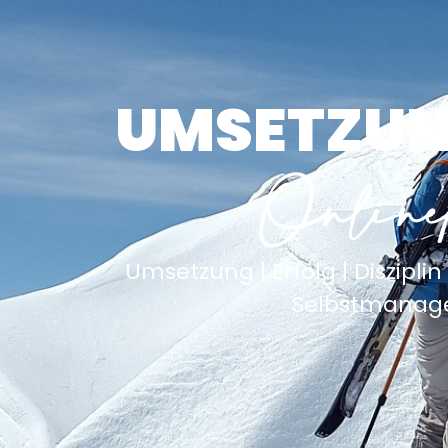
UMSETZUN
Online
Umsetzung | Erfolg | Disziplin 
Selbstmanag