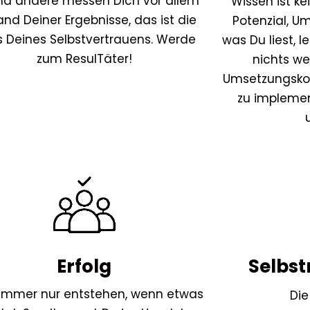
nd andere messen Dich vor allem
Wissen ist ke
nd Deiner Ergebnisse, das ist die
Potenzial, U
s Deines Selbstvertrauens. Werde
was Du liest, l
zum ResulTäter!
nichts we
Umsetzungskom
zu implemen
Erfolg
Selbs
immer nur entstehen, wenn etwas
Die